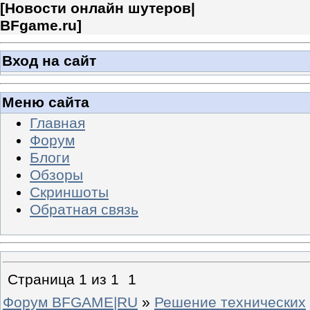
[
Новости онлайн шутеров|
BFgame.ru
]
Вход на сайт
Меню сайта
Главная
Форум
Блоги
Обзоры
Скриншоты
Обратная связь
Страница
1
из
1
1
Форум BFGAME|RU
»
Решение технических