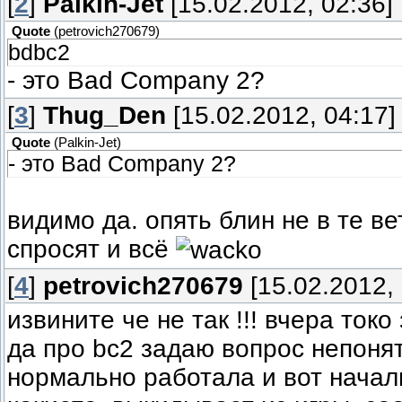
[
2
]
Palkin-Jet
[15.02.2012, 02:36]
Quote
(
petrovich270679
)
bdbc2
- это Bad Company 2?
[
3
]
Thug_Den
[15.02.2012, 04:17]
Quote
(
Palkin-Jet
)
- это Bad Company 2?
видимо да. опять блин не в те ве
спросят и всё
[
4
]
petrovich270679
[15.02.2012, 
извините че не так !!! вчера ток
да про bc2 задаю вопрос непоня
нормально работала и вот начал