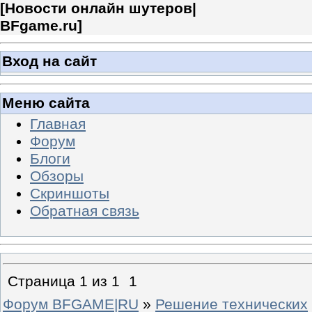
[
Новости онлайн шутеров|
BFgame.ru
]
Вход на сайт
Меню сайта
Главная
Форум
Блоги
Обзоры
Скриншоты
Обратная связь
Страница
1
из
1
1
Форум BFGAME|RU
»
Решение технических