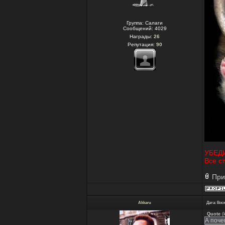
Группа: Салаги
Сообщений:
4029
Награды:
26
Репутация:
90
УБЕДИ
Все с
При
Akkaru
Дата: Воск
Quote
(
А поче