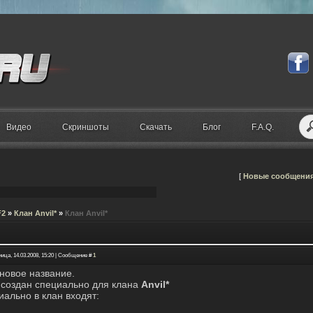
Видео
Скриншоты
Скачать
Блог
F.A.Q.
[
Новые сообщени
F2
»
Клан Anvil*
»
Клан Anvil*
ица, 14.03.2008, 15:20 | Сообщение #
1
 новое название.
 создан специально для клана
Anvil*
ально в клан входят: