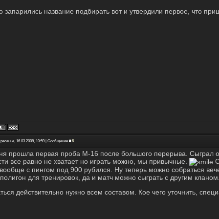
о запарились название подбирать вот и утвердили первое, что пр
ресенье, 16.03.2008, 10:59 | Сообщение #
5
ня прошла первая проба М-16 после большого перерыва. Сыграл од
сти все равно не хватает но играть можно, мы привычные.
С
вообще с пингом под 900 рубился. Ну теперь можно собраться вече
 полигон для тренировок, да и матч можно сыграть с другим кланом
ться действительно нужно всем составом. Кое чего уточнить, специа