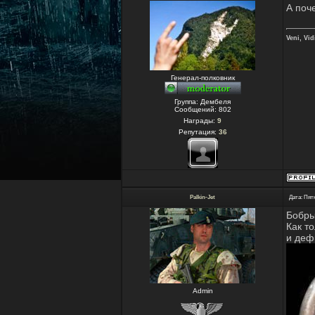
А поч
Veni, Vidi
Генерал-полковник
Группа: Дембеля
Сообщений:
802
Награды:
9
Репутация:
36
Palkin-Jet
Дата: Пятн
Бобры 
Как т
и деф
Admin