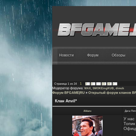
Новости
Форум
Обзоры
1
Страница
1
из
24
2
3
…
23
24
»
Модератор форума:
,
,
MAX
SMOKEingKUB
dimch
Форум BFGAME|RU
»
Открытый форум кланов B
Клан Anvil*
Akkaru
Дата: Пятн
У нас
Топик
Офици