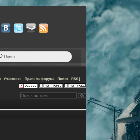
я
·
Участники
·
Правила форума
·
Поиск
·
RSS
]