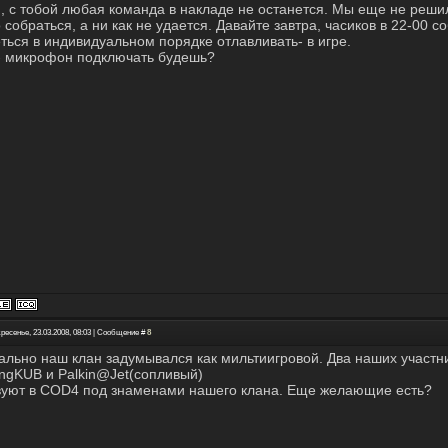
h
, с тобой любая команда в накладе не останется. Мы еще не реши
 собраться, а ни как не удается. Давайте завтра, часиков в 22-00 с
ться в индивидуальном порядке отлавливать- в игре.
- микрофон подключать будешь?
ресенье, 23.03.2008, 08:03 | Сообщение #
8
ально наш клан задумывался как мильтиигровой. Два наших участник
ngKUB и Palkin@Jet(сопливый)
вуют в COD4 под знаменами нашего клана. Еще желающие есть?