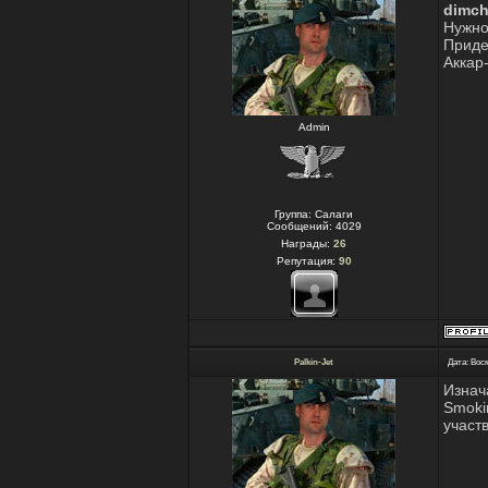
dimc
Нужно
Приде
Аккар
Admin
Группа: Салаги
Сообщений:
4029
Награды:
26
Репутация:
90
Palkin-Jet
Дата: Воск
Изнач
Smoki
участ