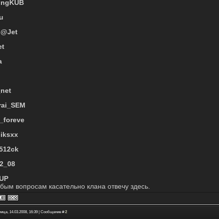
ingKUB
u
n@Jet
et
a
h
net
rai_SEM
_foreve
iksxx
512ck
2_08
UP
бым вопросам касательно клана отвечу здесь.
ица, 14.03.2008, 16:39 | Сообщение #
2