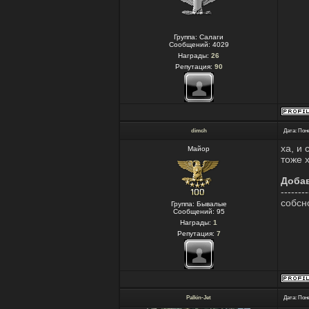
Группа: Салаги
Сообщений:
4029
Награды:
26
Репутация:
90
dimch
Дата: Пон
ха, и 
Майор
тоже 
Доба
--------
собсн
Группа: Бывалые
Сообщений:
95
Награды:
1
Репутация:
7
Palkin-Jet
Дата: Пон