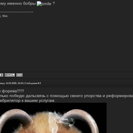
ему именно бобры
?
, Vici.
ица, 14.03.2008, 16:44 | Сообщение #
3
форева!!!!!!
олько победю дальсвязь с помощью своего упорства и реформирова
ибрилятор к вашим услугам.