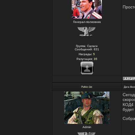
Прост
Генерал-полковник
Группа: Салаги
Сообщений:
831
Награды:
5
Репутация:
35
Palkin-Jet
Дата: Воск
Сегод
скоро
КОД4 
будет
Собра
Admin