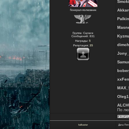
Smok
Akkar
Генерал-полковник
Palki
Masn
Группа: Салаги
Kyzm
Сообщений:
831
Награды:
5
dimc
Репутация:
35
Jony_
Samu
bober
xxFen
MAX_
Oleg1
ALCH
По лю
kalbaster
Дата: Пятн