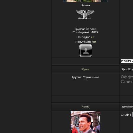
Admin
Группа: Салаги
Сообщений:
4029
Награды:
26
Репутация:
90
Kyzma
Дата: Воск
Оффт
Группа: Удаленные
Стоит
Akkaru
Дата: Воск
стоит