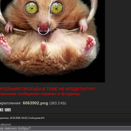
ТЕЛЬНАЯ ПРОСЬБА В ТЕМЕ НЕ ФЛУДИТЬ!!!!!!!!!
торонние сообщения перенес в флудилку.
крепления:
6063902.png
(383.3 Kb)
ресенье, 16.03.2008, 03:18 | Сообщение #
4
kalbaster
)
му именно бобры?