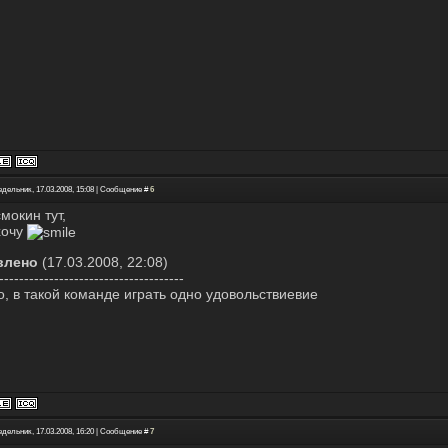
едельник, 17.03.2008, 15:08 | Сообщение #
6
смокин тут,
хочу
влено
(17.03.2008, 22:08)
-------------------------------------
о, в такой команде играть одно удовольствиевие
едельник, 17.03.2008, 16:20 | Сообщение #
7