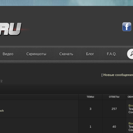
Видео
Скриншоты
Скачать
Блог
F.A.Q.
[
Новые сообщени
F2
ТЕМЫ
ОТВЕТЫ
ОБН
Вт
3
257
Те
mch
Со
Во
1
40
Те
Со