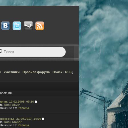
я
·
Участники
·
Правила форума
·
Поиск
·
RSS
]
ОВЛЕНИЯ
орник, 10.02.2009, 05:36
ма:
Клан Anvil*
общение от:
Panama
скресенье, 21.05.2017, 14:20
ма:
Клан CranK*
общение от:
Panama