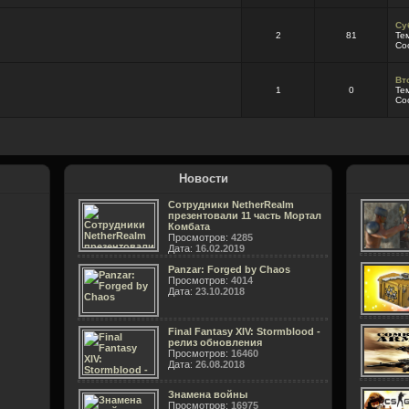
Су
2
81
Те
Со
Вт
1
0
Те
Со
Новости
Сотрудники NetherRealm
презентовали 11 часть Мортал
Комбата
Просмотров:
4285
Дата:
16.02.2019
Panzar: Forged by Chaos
Просмотров:
4014
Дата:
23.10.2018
Final Fantasy XIV: Stormblood -
релиз обновления
Просмотров:
16460
Дата:
26.08.2018
Знамена войны
Просмотров:
16975