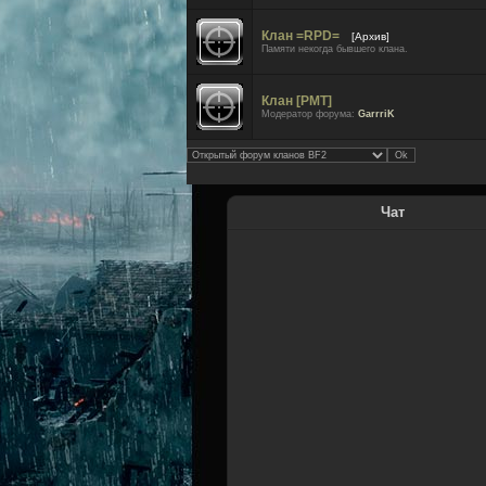
Клан =RPD=
[Архив]
Памяти некогда бывшего клана.
Клан [PMT]
Модератор форума:
GarrriK
Чат