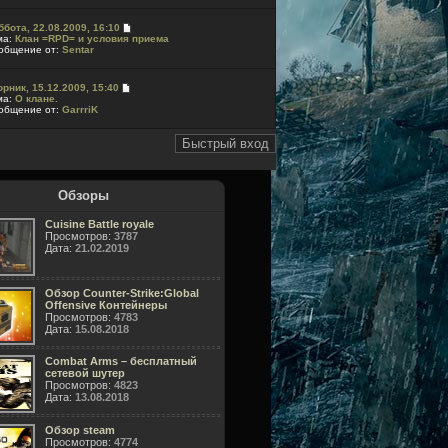
ббота, 22.08.2009, 16:10
ма:
Клан =RPD= и условия приема
общение от:
Sentar
орник, 15.12.2009, 15:40
ма:
О клане.
общение от:
GarrriK
Обзоры
Cuisine Battle royale
Просмотров:
3787
Дата:
21.02.2019
Обзор Counter-Strike:Global
Offensive Контейнеры
Просмотров:
4783
Дата:
15.08.2018
Combat Arms – бесплатный
сетевой шутер
Просмотров:
4823
Дата:
13.08.2018
Обзор steam
Просмотров:
4774