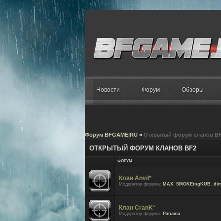
Новости
Форум
Обзоры
Форум BFGAME|RU
»
Открытый форум кланов B
ОТКРЫТЫЙ ФОРУМ КЛАНОВ BF2
ФОРУМ
Клан Anvil*
Модератор форума:
MAX
,
SMOKEingKUB
,
di
Клан CranK*
Модератор форума:
Panama