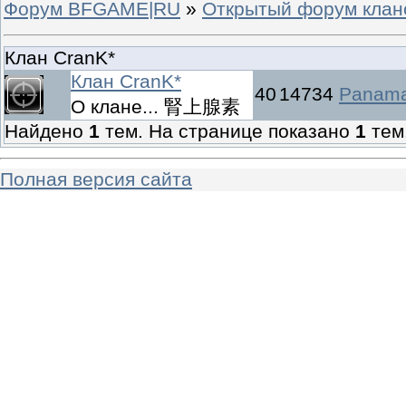
Форум BFGAME|RU
»
Открытый форум клан
Клан CranK*
Клан CranK*
40
14734
Panam
О клане... 腎上腺素
Найдено
1
тем. На странице показано
1
тем
Полная версия сайта