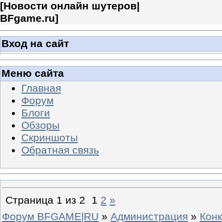
[
Новости онлайн шутеров|
BFgame.ru
]
Вход на сайт
Меню сайта
Главная
Форум
Блоги
Обзоры
Скриншоты
Обратная связь
Страница
1
из
2
1
2
»
Форум BFGAME|RU
»
Администрация
»
Кон