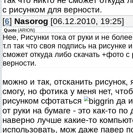
Так что никто не сможет откуда 
с рисунком для верности.
[
6
]
Nasorog
[06.12.2010, 19:25]
Quote
(
ARION
)
Нее, Рисунки тока от руки и не более
т.п так что своя подпись на рисунке и
сможет откуда либо скачать +фото с
верности.
можно и так, отсканить рисунок,
смогу, но фотика у меня нет, что
рисунком сфотаться
да и
от руки на бумаге - это как-то по 
наверно лучше какие-то компьют
использовать, мож даже павер п