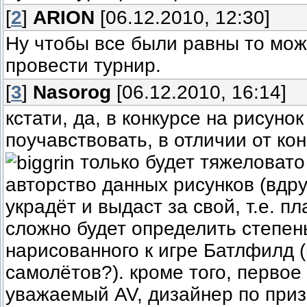
[
2
]
ARION
[06.12.2010, 12:30]
Ну чтобы все были равны то мож
провести турнир.
[
3
]
Nasorog
[06.12.2010, 16:14]
кстати, да, в конкурсе на рисунок
поучавствовать, в отличии от ко
только будет тяжеловато
авторство данных рисунков (вдру
украдёт и выдаст за свой, т.е. пл
сложно будет определить степен
нарисованного к игре Батлфилд (
самолётов?). кроме того, первое
уважаемый AV, дизайнер по при