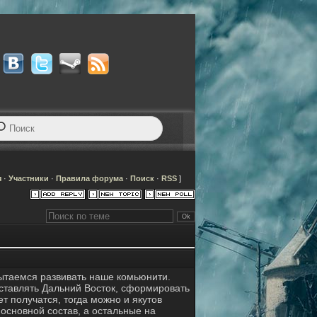
я
·
Участники
·
Правила форума
·
Поиск
·
RSS
]
пытаемся развивать наше комьюнити.
дставлять Дальний Восток, сформировать
т получатся, тогда можно и якутов
основной состав, а остальные на