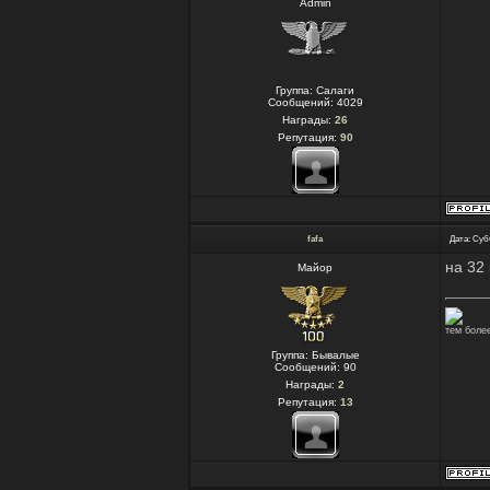
Admin
Группа: Салаги
Сообщений:
4029
Награды:
26
Репутация:
90
fafa
Дата: Субб
на 32 
Майор
тем более
Группа: Бывалые
Сообщений:
90
Награды:
2
Репутация:
13