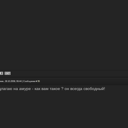
ник, 28.10.2008, 06:44 | Сообщение #
35
длагаю на амуре - как вам такое ? он всегда свободный!