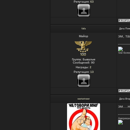
Репутация:
63
fafa
Дата: Пон
эм, та
Майор
тем более
Группа: Бывалые
Сообщений:
90
Награды:
2
Репутация:
13
wertertrewr
Дата: Втор
эм...
Американц