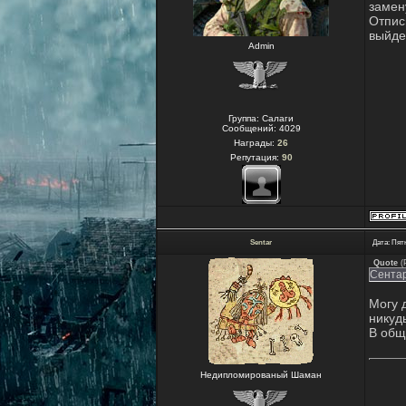
замен
Отпис
выйде
Admin
Группа: Салаги
Сообщений:
4029
Награды:
26
Репутация:
90
Sentar
Дата: Пятн
Quote
(
Сентар
Могу 
никуд
В общ
Недипломированый Шаман