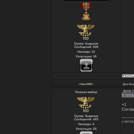
Группа: Бывалые
Сообщений:
608
Награды:
11
Репутация:
39
-=Hahol1987=-
Дата: Втор
Quote
(
Генерал-майор
я пред
+1
Согла
Группа: Бывалые
Сообщений:
465
|-=SHYLE
Награды:
4
Репутация:
25