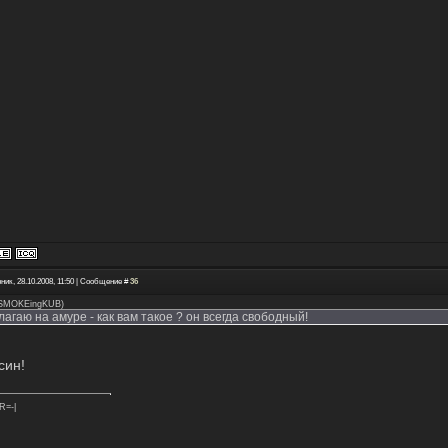
ник, 28.10.2008, 11:50 | Сообщение #
36
SMOKEingKUB
)
лагаю на амуре - как вам такое ? он всегда свободный!
син!
R=-|