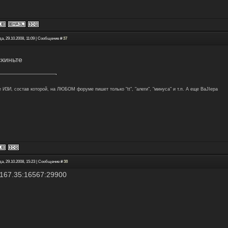
а, 29.10.2008, 11:09 | Сообщение #
37
скиньте
 ИЗИ, состав которой, на ЛЮБОМ форуме пишет только "tt", "алеги", "минуса" и т.п. А еще BaJIepa
а, 29.10.2008, 15:23 | Сообщение #
38
.167.35:16567:29900