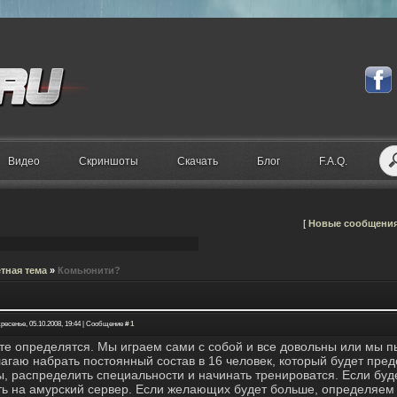
Видео
Скриншоты
Скачать
Блог
F.A.Q.
[
Новые сообщени
тная тема
»
Комьюнити?
ресенье, 05.10.2008, 19:44 | Сообщение #
1
те определятся. Мы играем сами с собой и все довольны или мы 
агаю набрать постоянный состав в 16 человек, который будет пре
ы, распределить специальности и начинать тренироватся. Если буде
ть на амурский сервер. Если желающих будет больше, определяем 