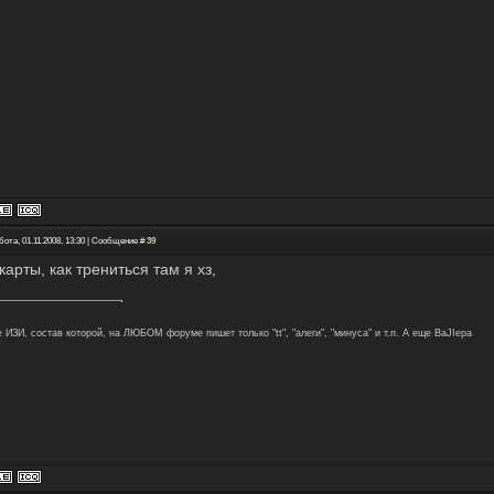
ота, 01.11.2008, 13:30 | Сообщение #
39
карты, как трениться там я хз,
 ИЗИ, состав которой, на ЛЮБОМ форуме пишет только "tt", "алеги", "минуса" и т.п. А еще BaJIepa