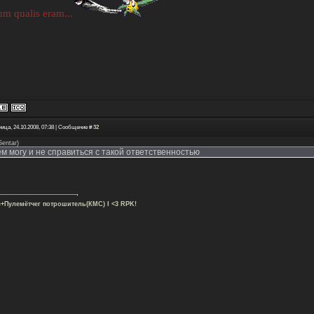
m qualis eram...
ица, 24.10.2008, 07:38 | Сообщение #
32
Sentar
)
м могу и не справиться с такой ответственностью
с+Пулемётчег потрошитель(КМС) I <3 RPK!