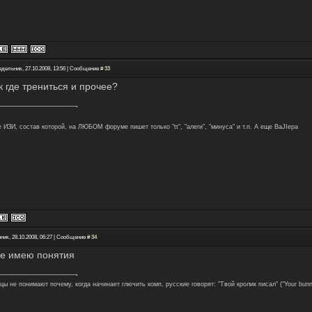
едельник, 27.10.2008, 13:56 | Сообщение #
33
к где трениться и прочее?
 ИЗИ, состав которой, на ЛЮБОМ форуме пишет только "tt", "алеги", "минуса" и т.п. А еще BaJIepa
ник, 28.10.2008, 06:27 | Сообщение #
34
.не имею понятия
ы не понимают почему, когда начинает глючить комп, русские говорят: "Твой кролик писал" ("Your bunn