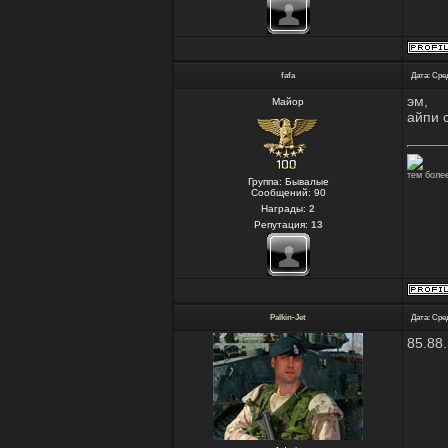
fafa
Дата: Сред
эм,
Майор
айпи 
тем более
Группа: Бывалые
Сообщений:
90
Награды:
2
Репутация:
13
Palkin-Jet
Дата: Сред
85.88