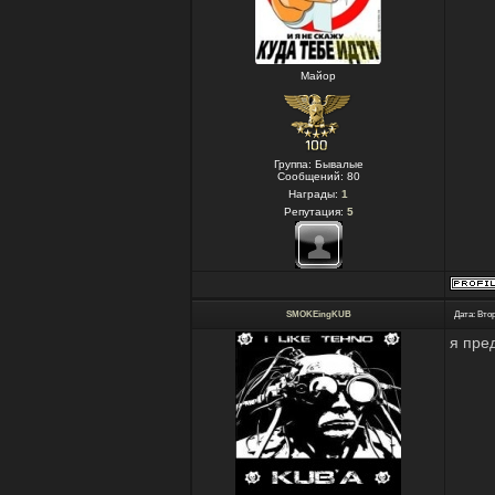
Майор
Группа: Бывалые
Сообщений:
80
Награды:
1
Репутация:
5
SMOKEingKUB
Дата: Втор
я пре