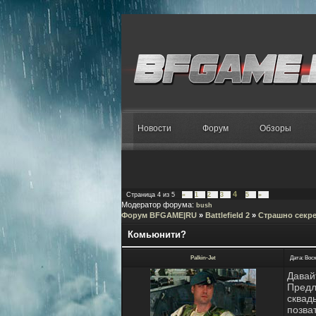
Новости
Форум
Обзоры
4
Страница
4
из
5
«
1
2
3
5
»
Модератор форума:
bush
Форум BFGAME|RU
»
Battlefield 2
»
Страшно секре
Комьюнити?
Palkin-Jet
Дата: Воск
Давай
Предл
сквад
позва