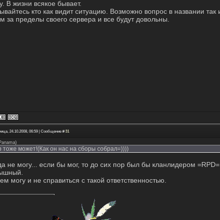
у. В жизни всякое бывает.
ывайтесь кто как видит ситуацию. Возможно вопрос в названии так и
м за пределы своего сервера и все будут довольны.
ица, 24.10.2008, 06:59 | Сообщение #
31
Panama
)
 тоже может!(Как он нас на сборы собрал=))))
да не могу... если бы мог, то до сих пор был бы кланлидером =RPD=
ышный.
ем могу и не справиться с такой ответственностью.