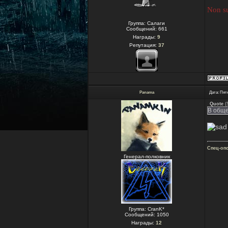
Non su
Группа: Салаги
Сообщений:
661
Награды:
9
Репутация:
37
Panama
Дата: Пятн
Quote
(
В обще
Спец-оп
Генерал-полковник
Группа: CranK*
Сообщений:
1050
Награды:
12