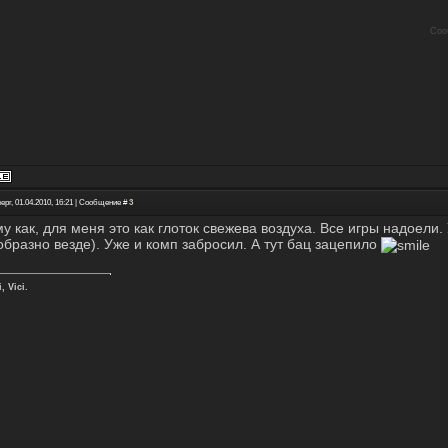
Соо
ерг, 01.04.2010, 16:21 | Сообщение #
3
му как, для меня это как глоток свежева воздуха. Все игры надоели
образно везде). Уже и комп забросил. А тут бац зацепило
, Vici.