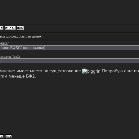
ица, 02.04.2010, 17:26 | Сообщение #
7
ARION
)
 мне БФБС" понравился)
3acpanezITeaX
)
а
мнение имеет место на существование
Попробую еще пои
гим меньше БФ2.