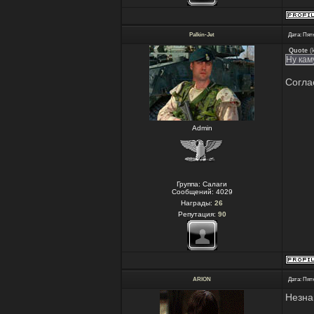
Palkin-Jet
Дата: Пятн
Quote
(
Ну кам
Согла
Admin
Группа: Салаги
Сообщений:
4029
Награды:
26
Репутация:
90
ARION
Дата: Пятн
Незна