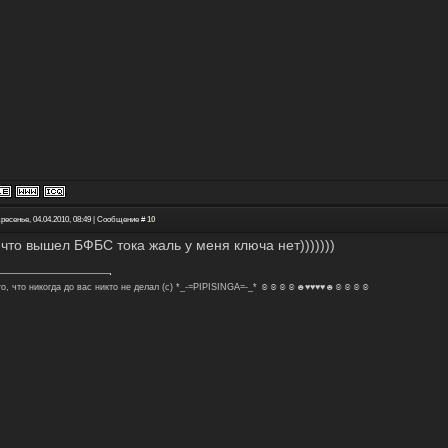
ресенье, 04.04.2010, 08:49 | Сообщение #
10
 что вышел БФБС тока жаль у меня ключа нет)))))))
то, что никогда до вас никто не делал (с) *_-=PIPISINGA=-_* ☺☺☺☺☻♥♥♥♥☻☺☺☺☺