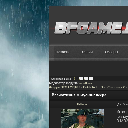
Новости
Форум
Обзоры
1
Страница
1
из
3
2
3
»
Модератор форума:
mindfacker
Форум BFGAME|RU
»
Battlefield: Bad Company 2
»
Впечатления о мультиплеере
Palkin-Jet
Дата: Четв
Игра 
так м
В МВ2