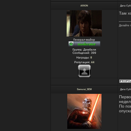
ARION
Дата: Суб
Там хо
Делайте 
Генерал-майор
Группа: Дембеля
Сообщений:
399
Награды:
8
Репутация:
44
Samurai_SEM
Дата: Суб
Перво
недел
По по
опуск