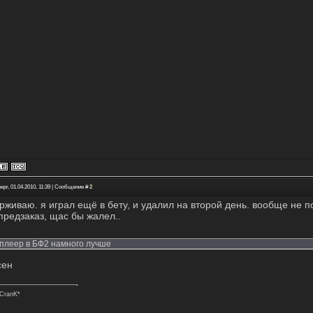
ерг, 01.04.2010, 11:39 | Сообщение #
2
рживаю. я играл ещё в бету, и удалил на второй день. вообще не п
 предзаказ, щас бы жалел..
плеер в БФ2 намного лучше
сен
CranK*