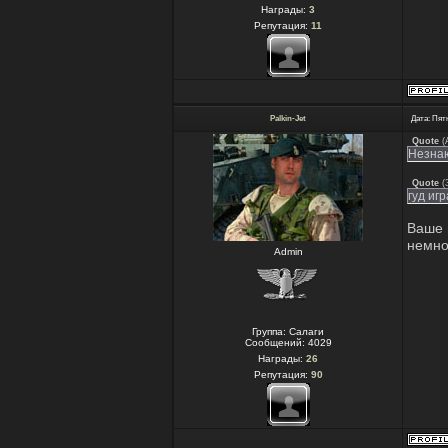
Награды:
3
Репутация:
11
Palkin-Jet
Дата: Пятн
Quote
(
Незнаю
Quote
(
гуд игр
Ваше 
немно
Admin
Группа: Салаги
Сообщений:
4029
Награды:
26
Репутация:
90