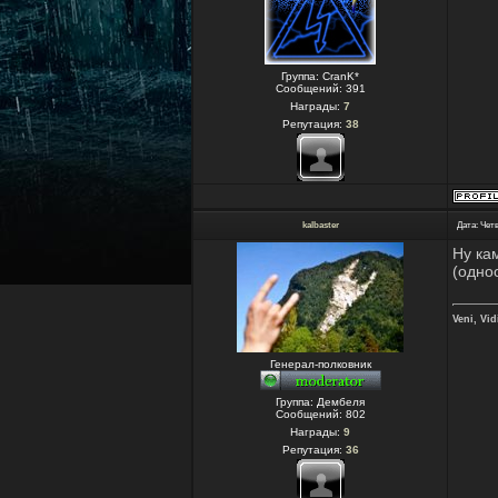
Группа: CranK*
Сообщений:
391
Награды:
7
Репутация:
38
kalbaster
Дата: Четв
Ну ка
(одно
Veni, Vidi
Генерал-полковник
Группа: Дембеля
Сообщений:
802
Награды:
9
Репутация:
36