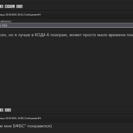
ица, 02.04.2010, 02:11 | Сообщение #
4
kalbaster
)
у как
сен, но я лучше в КОД4-6 поиграю, может просто мало времени пои
ица, 02.04.2010, 14:39 | Сообщение #
5
ю мне БФБС" понравился)