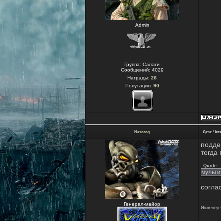
Admin
Группа: Салаги
Сообщений:
4029
Награды:
26
Репутация:
90
Nasorog
Дата: Четв
подде
тогда
Quote
мульти
согла
Генерал-майор
Инженер 