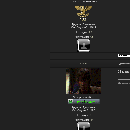
Генерал-полковник
Группа: Бывалые
Сообщений:
1048
Награды:
12
Репутация:
68
ARION
Дата: Воск
Я рад
Делайте 
Генерал-майор
Группа: Дембеля
Сообщений:
399
Награды:
8
Репутация:
44