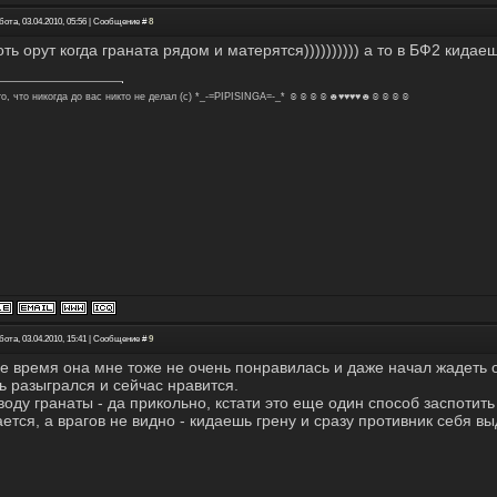
бота, 03.04.2010, 05:56 | Сообщение #
8
ть орут когда граната рядом и матерятся)))))))))) а то в БФ2 кидаеш
то, что никогда до вас никто не делал (с) *_-=PIPISINGA=-_* ☺☺☺☺☻♥♥♥♥☻☺☺☺☺
бота, 03.04.2010, 15:41 | Сообщение #
9
е время она мне тоже не очень понравилась и даже начал жадеть о
ь разыгрался и сейчас нравится.
воду гранаты - да прикольно, кстати это еще один способ заспотить 
ается, а врагов не видно - кидаешь грену и сразу противник себя в