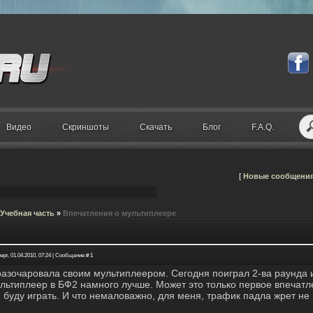
Видео
Скриншоты
Скачать
Блог
F.A.Q.
[
Новые сообщени
Учебная часть
»
Впечатления о мультиплеере
ерг, 01.04.2010, 07:24 | Сообщение #
1
разочаровала своим мультиплеером. Сегодня поиграл 2-ва раунда 
ультиплеер в БФ2 намного лучше. Может это только первое впечатл
 буду играть. И что немаловажно, для меня, трафик падла жрет не