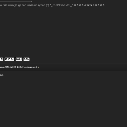
то, что никогда до вас никто не делал (с) *_-=PIPISINGA=-_* ☺☺☺☺☻♥♥♥♥☻☺☺☺☺
ица, 02.04.2010, 17:05 | Сообщение #
6
ра