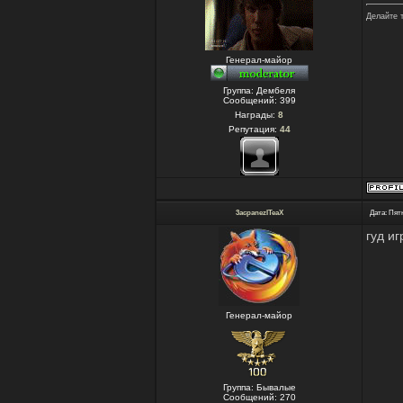
Делайте 
Генерал-майор
Группа: Дембеля
Сообщений:
399
Награды:
8
Репутация:
44
3acpanezITeaX
Дата: Пятн
гуд иг
Генерал-майор
Группа: Бывалые
Сообщений:
270