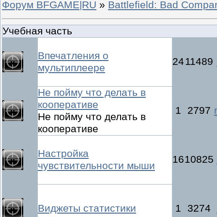
Форум BFGAME|RU
»
Battlefield: Bad Compa
Учебная часть
Впечатления о
24
11489
мультиплеере
Не пойму что делать в
кооперативе
1
2797
Не пойму что делать в
кооперативе
Настройка
16
10825
чувствительности мыши
Виджеты статистики
1
3274