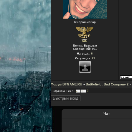
Генерал-майор
Группа: Бывалые
Сообщений:
401
Награды:
6
Репутация:
21
Форум BFGAME|RU
»
Battlefield: Bad Company 2
»
2
Страница
2
из
2
«
1
Чат