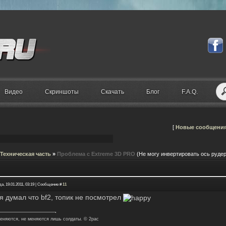
Видео
Скриншоты
Скачать
Блог
F.A.Q.
[
Новые сообщени
Техническая часть
»
Проблема с Extreme 3D PRO
(Не могу инвертировать ось рудер
а, 19.01.2011, 03:19 | Сообщение #
11
 я думал что bf2, топик не посмотрел
еняются, не меняются лишь солдаты. © 2pac