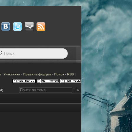
я
·
Участники
·
Правила форума
·
Поиск
·
RSS
]
а)