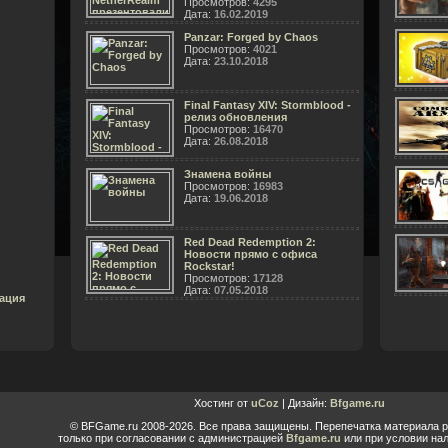
Просмотров:
4295
Дата:
16.02.2019
Panzar: Forged by Chaos
Просмотров:
4021
Дата:
23.10.2018
Final Fantasy XIV: Stormblood -
релиз обновления
Просмотров:
16470
Дата:
26.08.2018
Знамена войны
Просмотров:
16983
Дата:
19.06.2018
Red Dead Redemption 2:
Новости прямо с офиса
Rockstar!
Просмотров:
17128
Дата:
07.05.2018
ация
Хостинг от
uCoz
| Дизайн:
Bfgame.ru
© BFGame.ru 2008-2026. Все права защищены. Перепечатка материала 
только при согласовании с администрацией
Bfgame.ru
или при условии нал