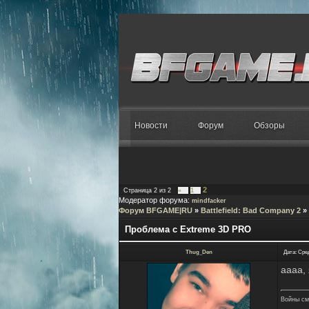
Новости
Форум
Обзоры
2
Страница
2
из
2
«
1
Модератор форума:
mindfacker
Форум BFGAME|RU
»
Battlefield: Bad Company 2
»
Проблема с Extreme 3D PRO
Thug_Den
Дата: Сред
аааа,
Войны см