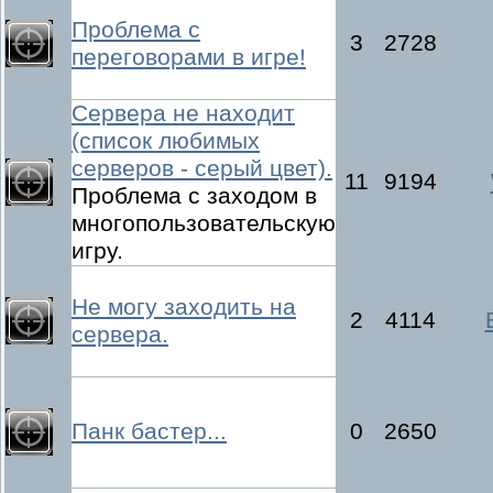
Проблема с
3
2728
переговорами в игре!
Сервера не находит
(список любимых
серверов - серый цвет).
11
9194
Проблема с заходом в
многопользовательскую
игру.
Не могу заходить на
2
4114
сервера.
Панк бастер...
0
2650