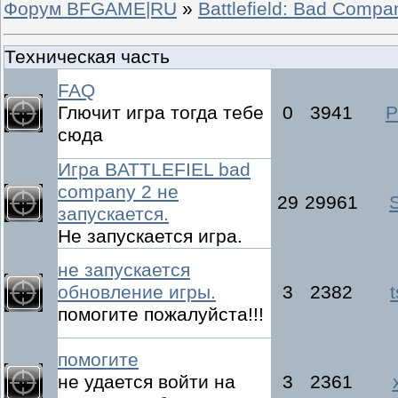
Форум BFGAME|RU
»
Battlefield: Bad Compa
Техническая часть
FAQ
Глючит игра тогда тебе
0
3941
P
сюда
Игра BATTLEFIEL bad
company 2 не
29
29961
запускается.
Не запускается игра.
не запускается
обновление игры.
3
2382
помогите пожалуйста!!!
помогите
не удается войти на
3
2361