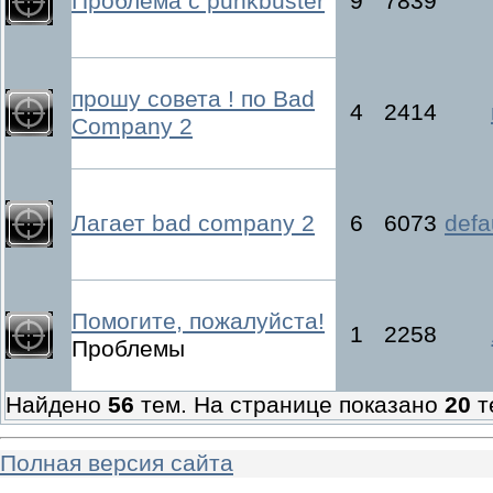
Проблема с punkbuster
9
7839
прошу совета ! по Bad
4
2414
Company 2
Лагает bad company 2
6
6073
defa
Помогите, пожалуйста!
1
2258
Проблемы
Найдено
56
тем. На странице показано
20
т
Полная версия сайта