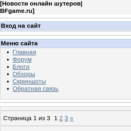
[
Новости онлайн шутеров|
BFgame.ru
]
Вход на сайт
Меню сайта
Главная
Форум
Блоги
Обзоры
Скриншоты
Обратная связь
Страница
1
из
3
1
2
3
»