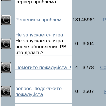
сервер проблема
Решением проблем
181
45961
P
Не запускается игра
Не запускается игра
0
3004
после обновления PB
что делать?
Помогите пожалуйста !!
4
3278
C
вопрос. подскажите
0
2507
пожалуйста