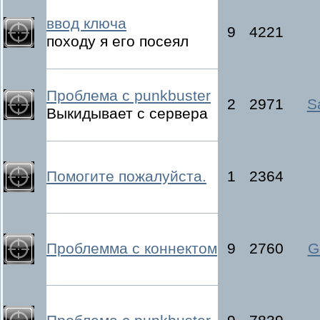
ввод ключа
9
4221
походу я его посеял
Проблема с punkbuster
2
2971
S
Выкидывает с сервера
Помогите пожалуйста.
1
2364
Проблемма с коннектом
9
2760
G