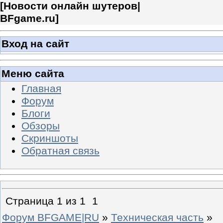
[
Новости онлайн шутеров|
BFgame.ru
]
Вход на сайт
Меню сайта
Главная
Форум
Блоги
Обзоры
Скриншоты
Обратная связь
Страница
1
из
1
1
Форум BFGAME|RU
»
Техническая часть
»