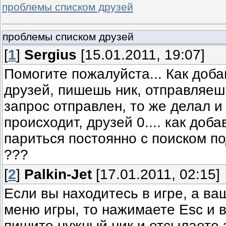
проблемы списком друзей
проблемы списком друзей
[
1
]
Sergius
[15.01.2011, 19:07]
Помогите пожалуйста... Как доба
друзей, пишешь ник, отправляеш
запрос отправлен, то же делал и 
происходит, друзей 0.... как доб
париться постоянно с поиском п
???
[
2
]
Palkin-Jet
[17.01.2011, 02:15]
Если вы находитесь в игре, а ва
меню игры, то нажимаете Esc и в
пишите нужный ник и отсылаете 