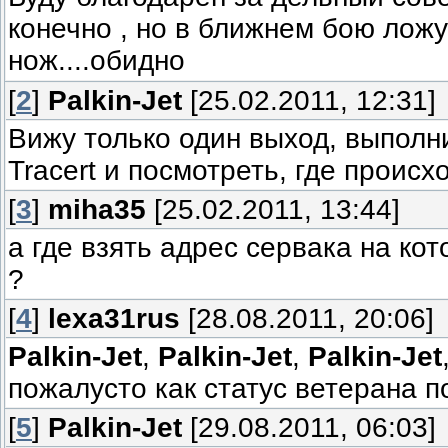
конечно , но в ближнем бою ложу
нож....обидно
[
2
]
Palkin-Jet
[25.02.2011, 12:31]
Вижу только один выход, выполн
Tracert и посмотреть, где происх
[
3
]
miha35
[25.02.2011, 13:44]
а где взять адрес сервака на ко
?
[
4
]
lexa31rus
[28.08.2011, 20:06]
Palkin-Jet
,
Palkin-Jet
,
Palkin-Jet
пожалусто как статус ветерана п
[
5
]
Palkin-Jet
[29.08.2011, 06:03]