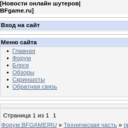
[
Новости онлайн шутеров|
BFgame.ru
]
Вход на сайт
Меню сайта
Главная
Форум
Блоги
Обзоры
Скриншоты
Обратная связь
Страница
1
из
1
1
Форум BFGAME|RU
»
Техническая часть
»
п