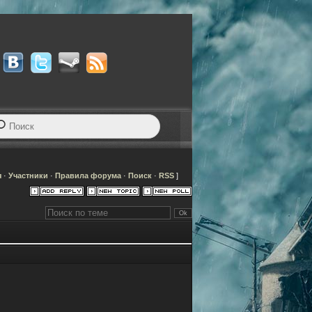
я
·
Участники
·
Правила форума
·
Поиск
·
RSS
]