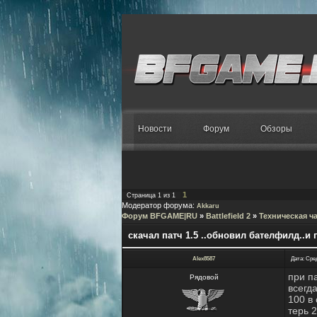
Новости
Форум
Обзоры
1
Страница
1
из
1
Модератор форума:
Akkaru
Форум BFGAME|RU
»
Battlefield 2
»
Техническая ч
скачал патч 1.5 ..обновил бателфилд..и
Alex8587
Дата: Сред
при п
Рядовой
всегд
100 в
терь 2