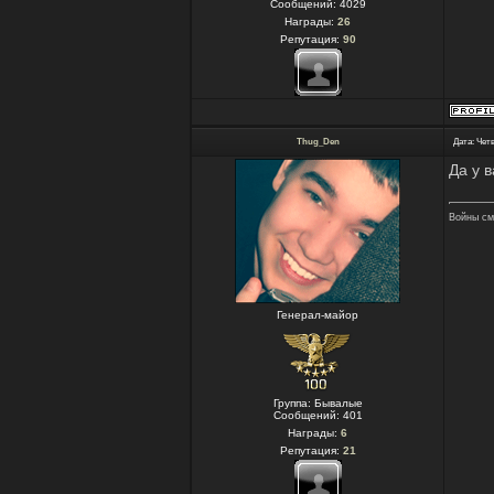
Сообщений:
4029
Награды:
26
Репутация:
90
Thug_Den
Дата: Четв
Да у 
Войны см
Генерал-майор
Группа: Бывалые
Сообщений:
401
Награды:
6
Репутация:
21