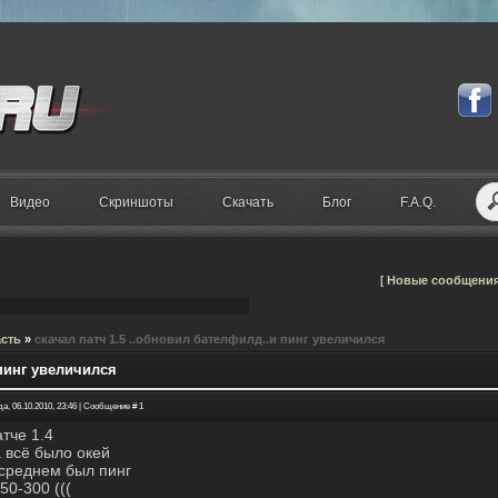
Видео
Скриншоты
Скачать
Блог
F.A.Q.
[
Новые сообщени
асть
»
скачал патч 1.5 ..обновил бателфилд..и пинг увеличился
 пинг увеличился
а, 06.10.2010, 23:46 | Сообщение #
1
атче 1.4
а всё было окей
 среднем был пинг
50-300 (((