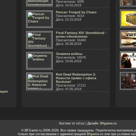
Просмотров:
4285
Дата:
16.02.2019
Panzar: Forged by Chaos
Просмотров:
4014
Дата:
23.10.2018
Final Fantasy XIV: Stormblood -
релиз обновления
Просмотров:
16460
Дата:
26.08.2018
Знамена войны
Просмотров:
16975
Дата:
19.06.2018
Red Dead Redemption 2:
Новости прямо с офиса
Rockstar!
Просмотров:
17121
Дата:
07.05.2018
ация
Хостинг от
uCoz
| Дизайн:
Bfgame.ru
© BFGame.ru 2008-2026. Все права защищены. Перепечатка материала 
только при согласовании с администрацией
Bfgame.ru
или при условии нал