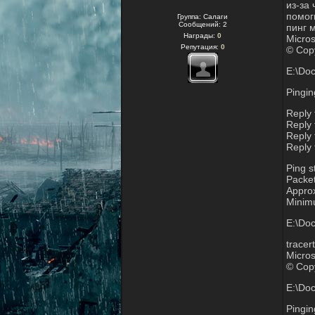
из-за 
помог
Группа: Салаги
Сообщений:
2
пинг 
Награды:
0
Micros
Репутация:
0
© Copy
E:\Doc
Pingin
Reply
Reply
Reply
Reply
Ping s
Packet
Approx
Minim
E:\Doc
tracer
Micros
© Copy
E:\Doc
Pingin