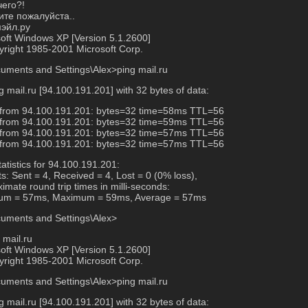
чего?!
ите пожалуйста..
мэйл.ру
oft Windows XP [Version 5.1.2600]
right 1985-2001 Microsoft Corp.
uments and Settings\Alex>ping mail.ru
g mail.ru [94.100.191.201] with 32 bytes of data:
 from 94.100.191.201: bytes=32 time=58ms TTL=56
 from 94.100.191.201: bytes=32 time=59ms TTL=56
 from 94.100.191.201: bytes=32 time=57ms TTL=56
 from 94.100.191.201: bytes=32 time=57ms TTL=56
tatistics for 94.100.191.201:
s: Sent = 4, Received = 4, Lost = 0 (0% loss),
imate round trip times in milli-seconds:
um = 57ms, Maximum = 59ms, Average = 57ms
uments and Settings\Alex>
t mail.ru
oft Windows XP [Version 5.1.2600]
right 1985-2001 Microsoft Corp.
uments and Settings\Alex>ping mail.ru
g mail.ru [94.100.191.201] with 32 bytes of data: