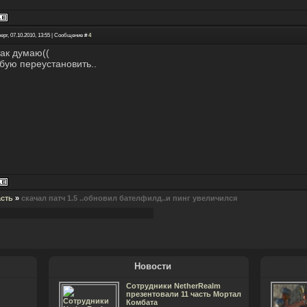
ерг, 07.10.2010, 13:55 | Сообщение #
4
так думаю((
бую переустановить..
асть
»
скачал патч 1.5 ..обновил бателфилд..и пинг увеличился
Новости
Сотрудники NetherRealm
презентовали 11 часть Мортал
Комбата