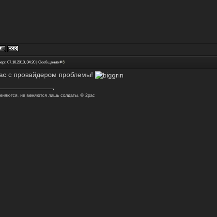
ерг, 07.10.2010, 04:20 | Сообщение #
3
вас с провайдером проблемы!
еняются, не меняются лишь солдаты. © 2pac