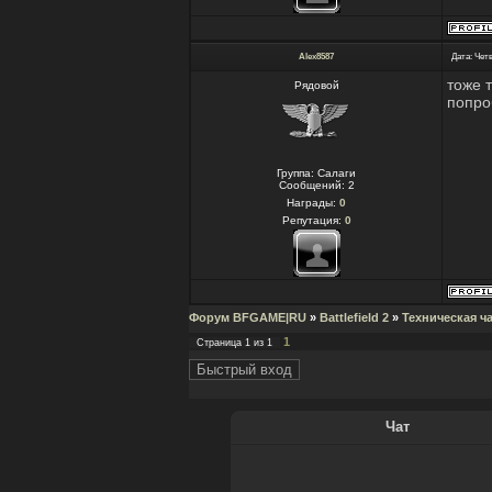
Alex8587
Дата: Четв
тоже 
Рядовой
попро
Группа: Салаги
Сообщений:
2
Награды:
0
Репутация:
0
Форум BFGAME|RU
»
Battlefield 2
»
Техническая ч
1
Страница
1
из
1
Чат