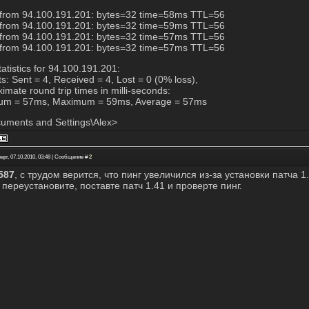
 from 94.100.191.201: bytes=32 time=58ms TTL=56
 from 94.100.191.201: bytes=32 time=59ms TTL=56
 from 94.100.191.201: bytes=32 time=57ms TTL=56
 from 94.100.191.201: bytes=32 time=57ms TTL=56
tatistics for 94.100.191.201:
s: Sent = 4, Received = 4, Lost = 0 (0% loss),
imate round trip times in milli-seconds:
um = 57ms, Maximum = 59ms, Average = 57ms
uments and Settings\Alex>
ерг, 07.10.2010, 03:48 | Сообщение #
2
587
, с трудом верится, что пинг увеличился из-за установки патча 1
 переустановите, поставте патч 1.41 и проверте пинг.