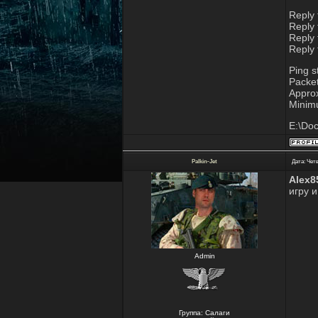
Reply
Reply
Reply
Reply
Ping s
Packet
Approx
Minim
E:\Doc
Palkin-Jet
Дата: Четв
Alex8
игру и
Admin
Группа: Салаги