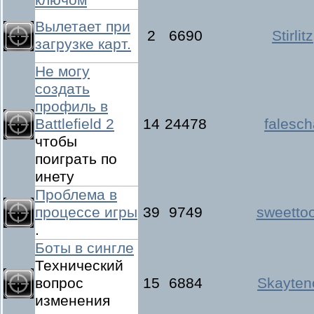
Вылетает при
2
6690
Stirlitz
загрузке карт.
Не могу
создать
профиль в
Battlefield 2
14
24478
falesch
чтобы
поиграть по
инету
Проблема в
процессе игры
39
9749
sweetto
.
Боты в сингле
Технический
вопрос
15
6884
Skayten
изменения