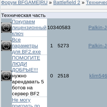
Форум BFGAME|RU
»
Battlefield 2
»
Техничес
Техническая часть
Покупаем
лицензионный
103
40583
Palkin-J
ключ
Все
параметры
1
5273
Palkin-J
для BF2.exe
ПОМОГИТЕ
ЛЮДИ
ДОБРЫЕ!!!
нужно
0
2518
klim54
арендавать 5
ботов на
сервер BF2
Не могу
поиграть по