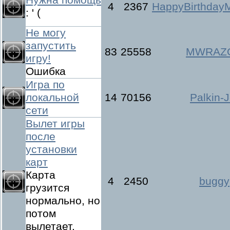
4
2367
HappyBirthday
: ' (
Не могу
запустить
83
25558
MWRAZ
игру!
Ошибка
Игра по
локальной
14
70156
Palkin-J
сети
Вылет игры
после
установки
карт
Карта
4
2450
buggy
грузится
нормально, но
потом
вылетает.