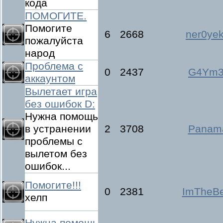
кода
ПОМОГИТЕ.
Помогите
6
2668
ner0ye
пожалуйста
народ
Проблема с
0
2437
G4Ym3
аккаунтом
Вылетает игра
без ошибок D:
Нужна помощь
в устранении
2
3708
Panam
проблемы с
вылетом без
ошибок...
Помогите!!!
0
2381
ImTheBe
хелп
Нужна помощь