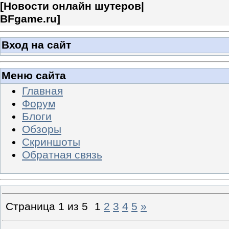
[
Новости онлайн шутеров|
BFgame.ru
]
Вход на сайт
Меню сайта
Главная
Форум
Блоги
Обзоры
Скриншоты
Обратная связь
Страница
1
из
5
1
2
3
4
5
»