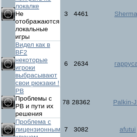
локалке
Не
3
4461
Sherm
отображаются
локальные
игры
Видел как в
BF2
некоторые
6
2634
гаррус
игроки
выбрасывают
свои рюкзаки !
РВ
Проблемы с
78
28362
Palkin-J
РВ и пути их
решения
Проблема с
лицензионным
7
3082
afutui
ключом