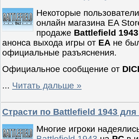
Некоторые пользовател
онлайн магазина EA Sto
продаже
Battlefield 194
анонса выхода игры от
EA
не был
официальные разъяснения.
Официальное сообщение от
DIC
...
Читать дальше »
Страсти по Battlefield 1943 для
Многие игроки надеялис
Battlefield 1943
на
PC
в и