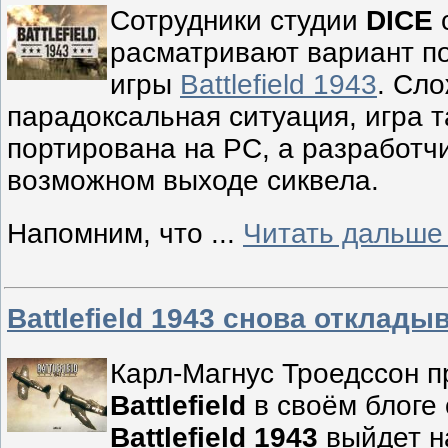
Сотрудники студии
DICE
расматривают вариант п
игры
Battlefield 1943
. Сл
парадоксальная ситуация, игра т
портирована на PC, а разработч
возможном выходе сиквела.
Напомним, что
...
Читать дальше
Battlefield 1943 снова отклады
Карл-Магнус Троедссон 
Battlefield
в своём блоге 
Battlefield 1943
выйдет н