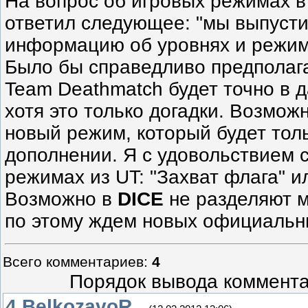
На вопрос об игровых режимах 
ответил следующее: "мы выпуст
информацию об уровнях и режим
Было бы справедливо предполага
Team Deathmatch будет точно в 
хотя это только догадки. Возмож
новый режим, который будет тол
дополнении. Я с удовольствием 
режимах из UT: "Захват флага" и
Возможно в
DICE
не разделяют м
по этому ждем новых официальн
Всего комментариев
:
4
Порядок вывода коммента
4
BelkozavoR