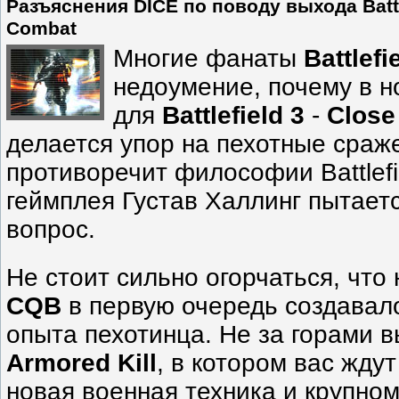
Разъяснения DICE по поводу выхода Battle
Combat
Многие фанаты
Battlefi
недоумение, почему в 
для
Battlefield 3
-
Close
делается упор на пехотные сраже
противоречит философии Battlefi
геймплея Густав Халлинг пытаетс
вопрос.
Не стоит сильно огорчаться, что
CQB
в первую очередь создавал
опыта пехотинца. Не за горами 
Armored Kill
, в котором вас жду
новая военная техника и крупн