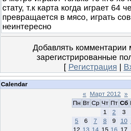
стату, т.к карта когда играет 64 
превращается в мясо, играть со
неинтересно
Добавлять комментарии м
зарегистрированные по
[
Регистрация
|
В
Calendar
«
Март 2012
»
Пн
Вт
Ср
Чт
Пт
Сб
1
2
3
5
6
7
8
9
10
12
13
14
15
16
17