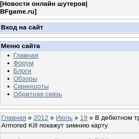
[
Новости онлайн шутеров|
BFgame.ru
]
Вход на сайт
Меню сайта
Главная
Форум
Блоги
Обзоры
Скриншоты
Обратная связь
Главная
»
2012
»
Июль
»
19
» В дебютном тре
Armored Kill покажут зимнию карту