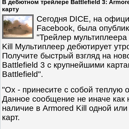
В дебютном трейлере Battlefield 3: Armor
карту
Сегодня DICE, на офиц
Facebook, была опублик
"Трейлер мультиплеера B
Kill Мультиплеер дебютирует утр
Получите быстрый взгляд на но
Battlefield 3 с крупнейшими карт
Battlefield".
"Ох - принесите с собой теплую од
Данное сообщение не иначе как 
наличие в Armored Kill одной ил
карт.