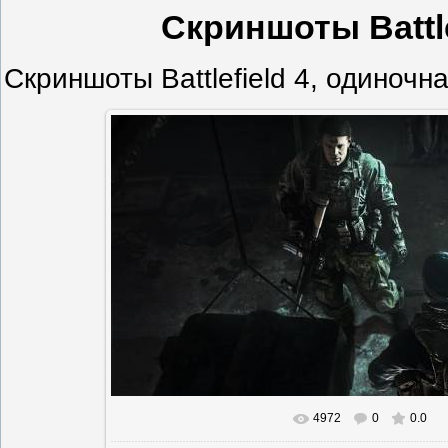
Скриншоты Battle
Скриншоты Battlefield 4, одиночн
4972
0
0.0
В реальном размере
1344x756
/