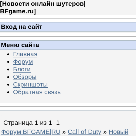
[
Новости онлайн шутеров|
BFgame.ru
]
Вход на сайт
Меню сайта
Главная
Форум
Блоги
Обзоры
Скриншоты
Обратная связь
Страница
1
из
1
1
Форум BFGAME|RU
»
Call of Duty
»
Новый