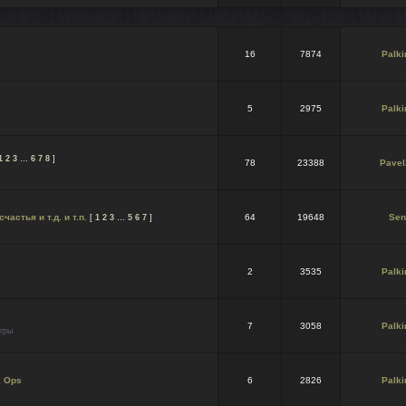
16
7874
Palki
5
2975
Palki
1
2
3
…
6
7
8
]
78
23388
Pavel
астья и т.д. и т.п.
64
19648
Sen
[
1
2
3
…
5
6
7
]
2
3535
Palki
7
3058
Palki
гры
k Ops
6
2826
Palki