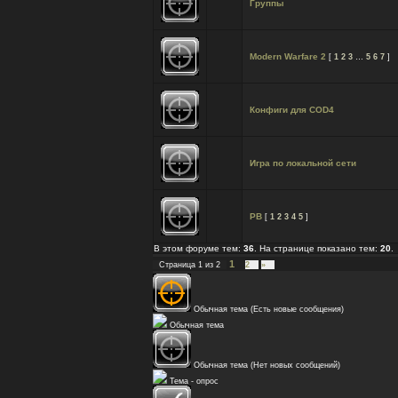
Группы
Modern Warfare 2
[
1
2
3
…
5
6
7
]
Конфиги для COD4
Игра по локальной сети
РВ
[
1
2
3
4
5
]
В этом форуме тем:
36
. На странице показано тем:
20
.
1
Страница
1
из
2
2
»
Обычная тема (Есть новые сообщения)
Обычная тема
Обычная тема (Нет новых сообщений)
Тема - опрос