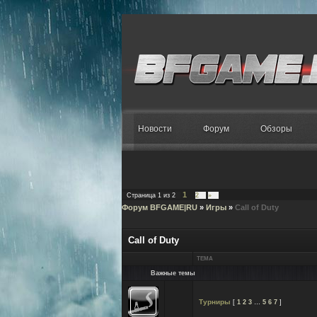
Новости
Форум
Обзоры
1
Страница
1
из
2
2
»
Форум BFGAME|RU
»
Игры
»
Call of Duty
Call of Duty
ТЕМА
Важные темы
Турниры
[
1
2
3
…
5
6
7
]