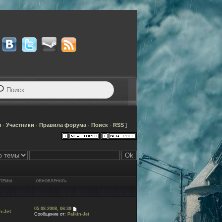
я
·
Участники
·
Правила форума
·
Поиск
·
RSS
]
 ТЕМЫ
ОБНОВЛЕНИЯ
↓
05.08.2008, 06:39
n-Jet
Сообщение от:
Palkin-Jet