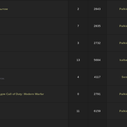
пытом
2
2843
Palki
7
2835
Palki
3
2732
Palki
13
5684
kalba
4
4117
Sen
гом.
я Call of Duty: Modern Warfar
0
2791
Palki
11
6159
Palki