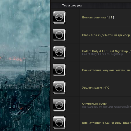
Темы форума
Всякая всячина
[
1
2
]
Black Ops 2- дебютный трейлер
Call of Duty 4 Far East NightCup
[
Call of Duty 4 Far East NightCup
Впечатления, случаи, хохмы, несч
Увеличиваем ФПС
Очумелые ручки
настраиваем конфиг для комфортной и
Впечатления о Call of Duty: Blac