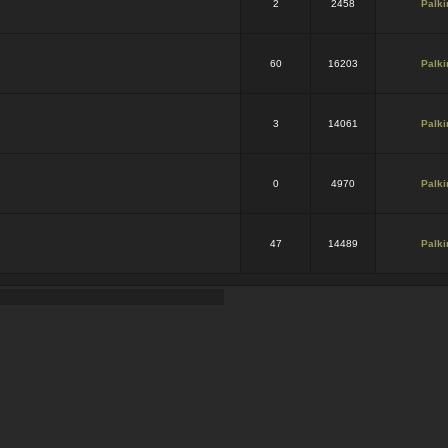
2
2458
Palki
60
16203
Palki
3
14061
Palki
0
4970
Palki
47
14489
Palki