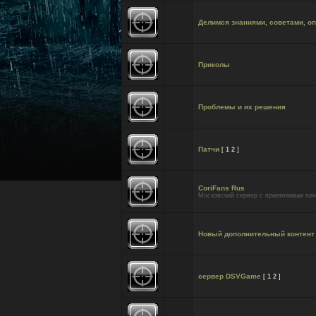
Делимся знаниями, советами, о
Приколы
Проблемы и их решения
Патчи
[
1
2
]
CoriFans Rus
Московский сервер с приемлимым пин
Новый дополнительный контент дл
сервер DSVGame
[
1
2
]