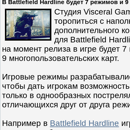
В Battlefield Hardline будет 7 режимов и 9
Студия Visceral Ga
торопиться с напо
дополнительного ко
для Battlefield Hard
на момент релиза в игре будет 7
9 многопользовательских карт.
Игровые режимы разрабатывалис
чтобы дать игрокам возможность
только в однообразных пострелял
отличающихся друг от друга реж
Например в
Battlefield Hardline
иг