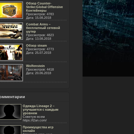
Обзор Counter-
Strike:Global Offensive
Контейнеры
Просмотров:
4783
Дата:
15.08.2018
Combat Arms –
бесплатный сетевой
шутер
Просмотров:
4823
Дата:
13.08.2018
Обзор steam
Просмотров:
4773
Дата:
25.07.2018
Wolfenstein
Просмотров:
4418
Дата:
20.06.2018
омментарии
Одежда Lineage 2 –
улучшается с каждым
уровнем
Советую всем
https://l2an.com/
Преимущества игр
онлайн