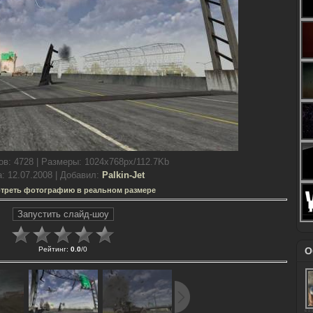
ов
: 4728 |
Размеры
: 1024x768px/112.7Kb
а
: 12.07.2008 |
Добавил
:
Palkin-Jet
треть фотографию в реальном размере
Рейтинг
:
0.0
/
0
О