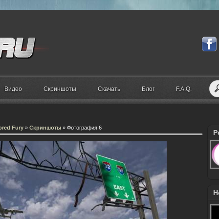
Видео
Скриншоты
Скачать
Блог
F.A.Q.
mored Fury
»
Скриншоты
» Фотография 6
Р
Н