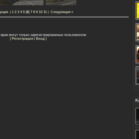
ущая
|
1
2
3
4
5
[
6
]
7
8
9
10
11
|
Следующая »
арии могут только зарегистрированные пользователи.
[
Регистрация
|
Вход
]
К