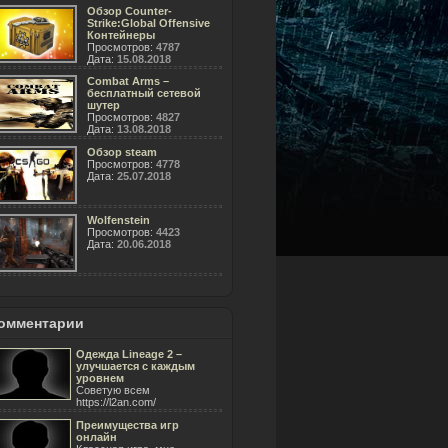
Обзор Counter-
Strike:Global Offensive
Контейнеры
Просмотров:
4787
Дата:
15.08.2018
Combat Arms –
бесплатный сетевой
шутер
Просмотров:
4827
Дата:
13.08.2018
Обзор steam
Просмотров:
4778
Дата:
25.07.2018
Wolfenstein
Просмотров:
4423
Дата:
20.06.2018
омментарии
Одежда Lineage 2 –
улучшается с каждым
уровнем
Советую всем
https://l2an.com/
Преимущества игр
онлайн