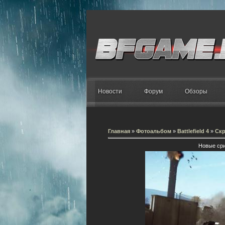
Новости
Форум
Обзоры
Главная
»
Фотоальбом
»
Battlefield 4
»
Ск
Новые срин