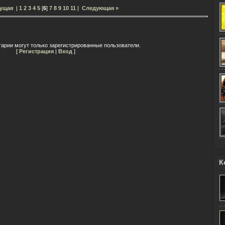
ущая
|
1
2
3
4
5
[
6
]
7
8
9
10
11
|
Следующая »
арии могут только зарегистрированные пользователи.
[
Регистрация
|
Вход
]
К