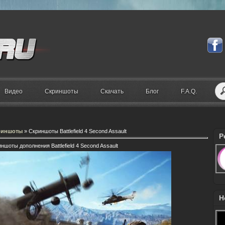
Видео
Скриншоты
Скачать
Блог
F.A.Q.
риншоты
» Скриншоты Battlefield 4 Second Assault
Р
шоты дополнения Battlefield 4 Second Assault
Н