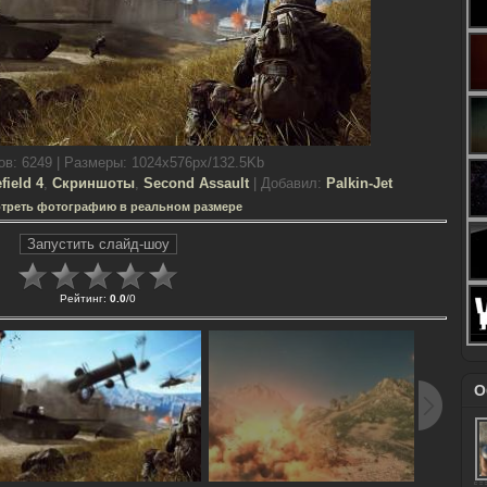
ов
: 6249 |
Размеры
: 1024x576px/132.5Kb
efield 4
,
Скриншоты
,
Second Assault
|
Добавил
:
Palkin-Jet
треть фотографию в реальном размере
Рейтинг
:
0.0
/
0
О