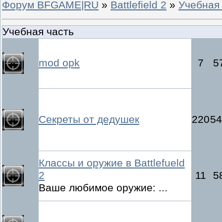
Форум BFGAME|RU
»
Battlefield 2
»
Учебная
Учебная часть
mod opk
7
5
Секреты от дедушек
220
54
Классы и оружие в Battlefueld
2
11
5
Ваше любимое оружие: ...