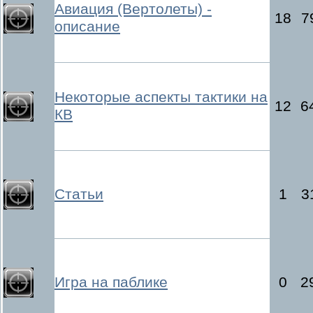
Авиация (Вертолеты) -
18
7
описание
Некоторые аспекты тактики на
12
6
КВ
Статьи
1
3
Игра на паблике
0
2