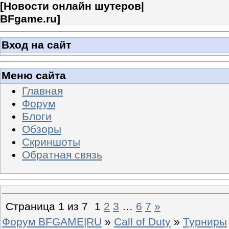
[
Новости онлайн шутеров|
BFgame.ru
]
Вход на сайт
Меню сайта
Главная
Форум
Блоги
Обзоры
Скриншоты
Обратная связь
Страница
1
из
7
1
2
3
…
6
7
»
Форум BFGAME|RU
»
Call of Duty
»
Турниры