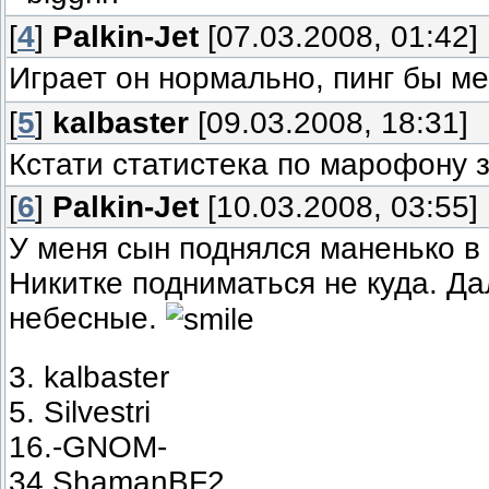
[
4
]
Palkin-Jet
[07.03.2008, 01:42]
Играет он нормально, пинг бы м
[
5
]
kalbaster
[09.03.2008, 18:31]
Кстати статистека по марофону 
[
6
]
Palkin-Jet
[10.03.2008, 03:55]
У меня сын поднялся маненько в
Никитке подниматься не куда. Д
небесные.
3. kalbaster
5. Silvestri
16.-GNOM-
34.ShamanBF2